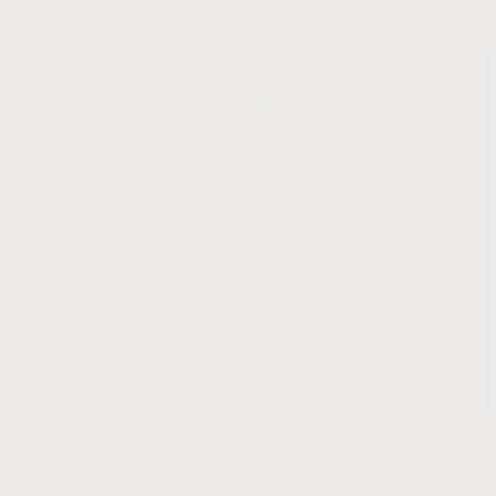
NOTARIAT DR. GERHARD MAYER
NOTARIAT AM LEUTBÜHEL
​+43 5574 43800
kanzlei@notar-mayer.at
Anton-Schneider-Straße 2/Leutbühel
6900 Bregenz, Vorarlberg
notar-mayer.at
kinderwunsch-notar.at
notar-in-bregenz.at