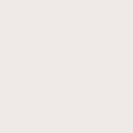
NOTARIAT DR. GERHARD MAYER
NOTARIAT AM LEUTBÜHEL
​+43 5574 43800
kanzlei@notar-mayer.at
Anton-Schneider-Straße 2/Leutbühel
6900 Bregenz, Vorarlberg
notar-mayer.at
kinderwunsch-notar.at
notar-in-bregenz.at