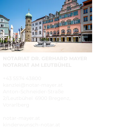
NOTARIAT DR. GERHARD MAYER
NOTARIAT AM LEUTBÜHEL
​+43 5574 43800
kanzlei@notar-mayer.at
Anton-Schneider-Straße
2/Leutbühel 6900 Bregenz,
Vorarlberg
notar-mayer.at
kinderwunsch-notar.at