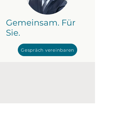
Gemeinsam. Für
Sie.
Gespräch vereinbaren
NOTARIAT DR. GERHARD MAYER
NOTARIAT AM LEUTBÜHEL
​+43 5574 43800
kanzlei@notar-mayer.at
Anton-Schneider-Straße
2/Leutbühel 6900 Bregenz,
Vorarlberg
notar-mayer.at