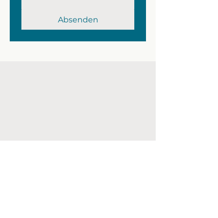
Absenden
NOTARIAT DR. GERHARD MAYER
NOTARIAT AM LEUTBÜHEL
​+43 5574 43800
kanzlei@notar-mayer.at
Anton-Schneider-Straße
2/Leutbühel 6900 Bregenz,
Vorarlberg
notar-mayer.at
kinderwunsch-notar.at
notar-in-bregenz.at